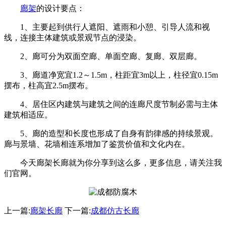
廊架
的设计要点：
1、主要起到供行人遮阳、遮雨和小憩、引导人流和视
线，连接主体建筑或景观节点的浸染。
2、廊可分为双面空廊、单面空廊、复廊、双层廊。
3、廊道净宽宜1.2～1.5m，柱距宜3m以上，柱径宜0.15m
摆布，柱高宜2.5m摆布。
4、居住区内建筑与建筑之间的连廊尺度节制必需与主体
建筑相适应。
5、廊的造型和长度也形成了自身有韵律感的持续景观。
廊与景墙、花墙相连系增加了鉴赏价值和文化内在。
今天廊架长廊就为你分享到这么多，更多信息，请关注我
们官网。
上一篇:
廊架长廊
下一篇:
成都仿古长廊