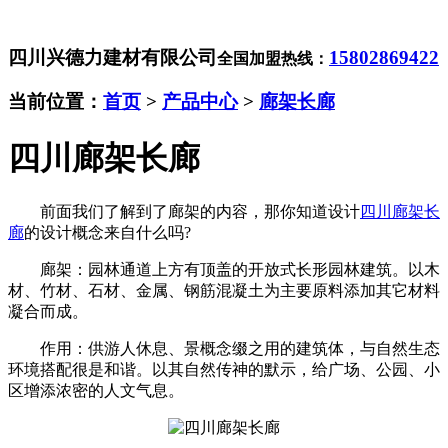
四川兴德力建材有限公司
15802869422
全国加盟热线：
当前位置：
首页
>
产品中心
>
廊架长廊
四川廊架长廊
前面我们了解到了廊架的内容，那你知道设计
四川廊架长
廊
的设计概念来自什么吗?
廊架：园林通道上方有顶盖的开放式长形园林建筑。以木
材、竹材、石材、金属、钢筋混凝土为主要原料添加其它材料
凝合而成。
作用：供游人休息、景概念缀之用的建筑体，与自然生态
环境搭配很是和谐。以其自然传神的默示，给广场、公园、小
区增添浓密的人文气息。