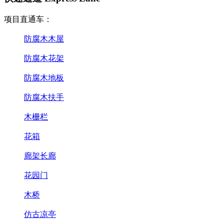
项目直通车：
防腐木木屋
防腐木花架
防腐木地板
防腐木扶手
木栅栏
花箱
廊架长廊
花园门
木桥
仿古凉亭