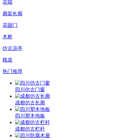
花箱
廊架长廊
花园门
木桥
仿古凉亭
栈道
热门推荐
四川仿古门窗
成都仿古长廊
四川塑木地板
成都仿古栏杆