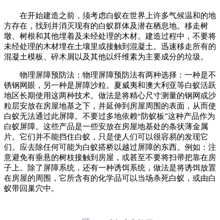
在开始建造之前，须考虑白蚁在世界上许多气候温和的地
方存在，找到并消灭现有的白蚁群体及潜在栖息地。移走树
墩、树根和其他埋着及未经处理的木材。建造过程中，不要将
未经处理的木材埋在土壤里或接触到混凝土。迅速移走所有的
混凝土模板、碎木屑以及其他以纤维素为主要成分的垃圾。
物理屏障预防法：物理屏障预防法有两种选择：一种是不
锈钢网眼，另一种是屏障沙粒。夏威夷和澳大利亚等白蚁活跃
地区长期使用这两种技术。做法是将精心尺寸测量的钢网或沙
粒层安放在房屋地基之下，并延伸到房屋周围的表面，从而使
白蚁无法通过此屏障。不要过多地依赖“防蚁板”这种产品作为
白蚁屏障。这些产品是一些安放在房屋地基处的条状薄金属
片。它们并不能挡住白蚁，只是使人们可以很容易的发现它
们。应去除任何可能为白蚁搭桥以越过屏障的东西。例如：注
意避免有垂悬的树枝接触到房屋，或甚至不要将扫帚把靠在房
子上。除了屏障系统，还有一种诱饵系统，做法是将诱饵放置
在房屋的周围，它所含有的化学品可以当场杀死白蚁，或由白
蚁带回巢穴中。